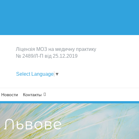
Лiцензiя МОЗ на медичну практику
№ 2489/Л-П вiд 25.12.2019
Select Language
▼
Новости
Контакты
 Львове