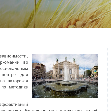
зависимости,
ркомании во
сиональным
 центре для
на авторская
по методике
эффективный
оровления. Благодаря ему множество людей