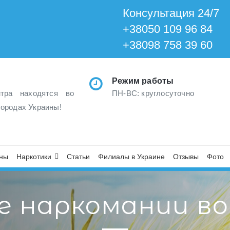
Консультация 24/7
+38050 109 96 84
+38098 758 39 60
Режим работы
тра находятся во
ПН-ВС: круглосуточно
городах Украины!
ны
Наркотики
Статьи
Филиалы в Украине
Отзывы
Фото
е наркомании во