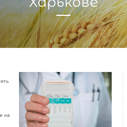
Харькове
чить
и на