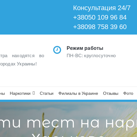
Консультация 24/7
+38050 109 96 84
+38098 758 39 60
Режим работы
тра находятся во
ПН-ВС: круглосуточно
городах Украины!
ны
Наркотики
Статьи
Филиалы в Украине
Отзывы
Фото
йти тест на нар