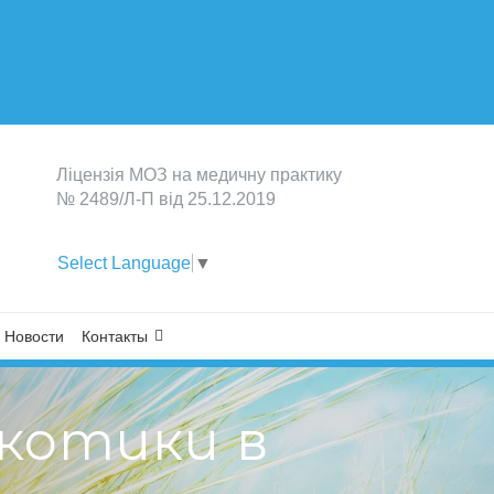
Лiцензiя МОЗ на медичну практику
№ 2489/Л-П вiд 25.12.2019
Select Language
▼
Новости
Контакты
котики в