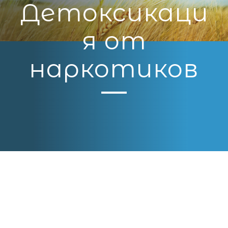
Детоксикаци
я от
наркотиков